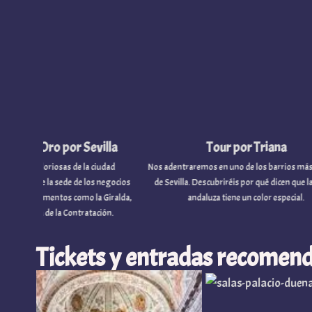
k
p
k
s
t
 por Sevilla
Tour por Triana
as de la ciudad
Nos adentraremos en uno de los barrios más icónicos
sede de los negocios
de Sevilla. Descubriréis por qué dicen que la capital
il
s como la Giralda,
andaluza tiene un color especial.
l
la Contratación.
Tickets y entradas recomend