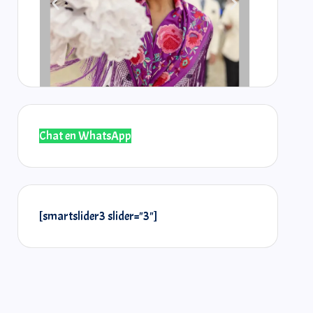
Chat en WhatsApp
@laselos
@r
[smartslider3 slider="3"]