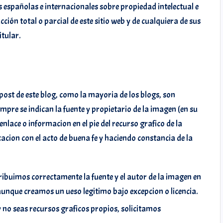
s españolas e internacionales sobre propiedad intelectual e
ión total o parcial de este sitio web y de cualquiera de sus
itular.
post de este blog, como la mayoria de los blogs, son
mpre se indican la fuente y propietario de la imagen (en su
rymiarrow
@carmensta.cruz
nlace o informacion en el pie del recurso grafico de la
acion con el acto de buena fe y haciendo constancia de la
ribuimos correctamente la fuente y el autor de la imagen en
o aunque creamos un ueso legitimo bajo excepcion o licencia.
 no seas recursos graficos propios, solicitamos