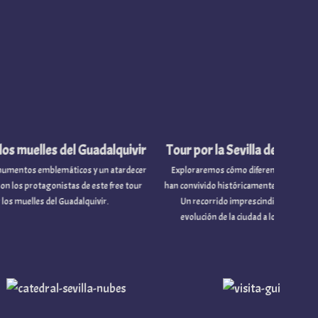
del Guadalquivir
Tour por la Sevilla de las tres culturas
áticos y un atardecer
Exploraremos cómo diferentes etnias y religiones
stas de este free tour
han convivido históricamente en la capital hispalense.
Guadalquivir.
Un recorrido imprescindible para entender la
evolución de la ciudad a lo largo de los siglos.