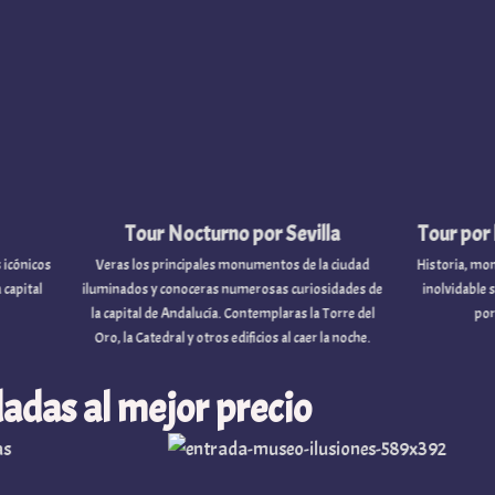
i
r
Tour Nocturno por Sevilla
Tour por los muelles 
Veras los principales monumentos de la ciudad
Historia, monumentos emblem
uminados y conoceras numerosas curiosidades de
inolvidable son los protagoni
a capital de Andalucía. Contemplaras la Torre del
por los muelles del 
Oro, la Catedral y otros edificios al caer la noche.
adas al mejor precio