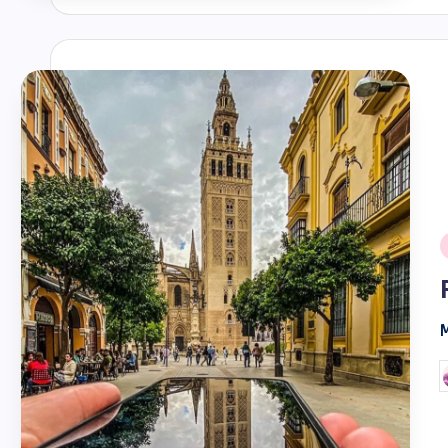
@ramosiphone10
@mi
M