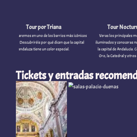
Tour por Triana
Tour Nocturno por Sev
emos en uno de los barrios más icónicos
Veras los principales monumentos de
Descubriréis por qué dicen que la capital
iluminados y conoceras numerosas cur
daluza tiene un color especial.
la capital de Andalucía. Contemplaras 
Oro, la Catedral y otros edificios al ca
Tickets y entradas recomend