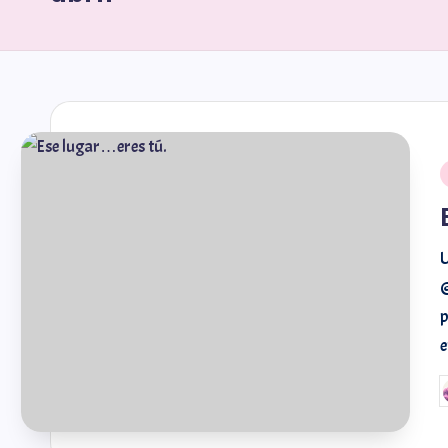
U
p
e