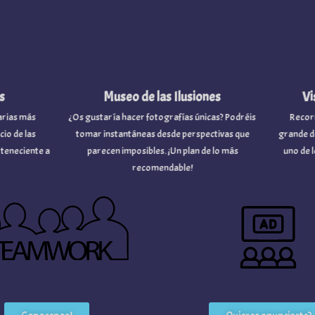
Museo de las Ilusiones
Visit
s más
¿Os gustaría hacer fotografías únicas? Podréis
Recorrerem
de las
tomar instantáneas desde perspectivas que
grande del m
eciente a
parecen imposibles. ¡Un plan de lo más
uno de los 
recomendable!