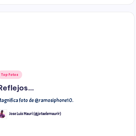
rymiarrow
@carmensta.cruz
Top Fotos
Reflejos…
agnifica foto de @ramosiphone10.
Jose Luis Mauri (@jotaelemaurir)