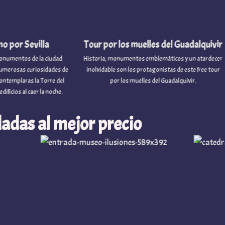
illa
Tour por los muelles del Guadalquivir
Tour p
 la ciudad
Historia, monumentos emblemáticos y un atardecer
Explora
iosidades de
inolvidable son los protagonistas de este free tour
han convi
la Torre del
por los muelles del Guadalquivir.
Un re
er la noche.
evolu
adas al mejor precio