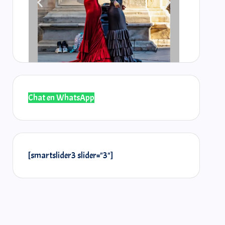
Chat en WhatsApp
@laselos
@r
[smartslider3 slider="3"]