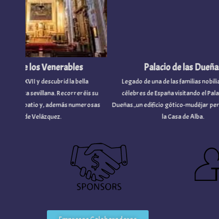
l de los Venerables
Palacio de las Dueñas
siglo XVII y descubrid la bella
Legado de una de las familias nobiliaria
rroca sevillana. Recorreréis su
célebres de España visitando el Palacio 
tía, el patio y, además numerosas
Dueñas.,un edificio gótico-mudéjar perten
bras de Velázquez.
la Casa de Alba.