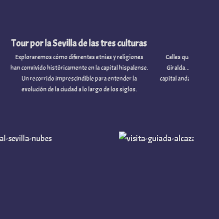
or la Sevilla de las tres culturas
Tour por Sevill
remos cómo diferentes etnias y religiones
Calles que huelen a jazmín y azahar,
vido históricamente en la capital hispalense.
Giralda... Si estáis buscando un pl
corrido imprescindible para entender la
capital andaluza, este free tour por Se
ción de la ciudad a lo largo de los siglos.
os lo podéis perder!