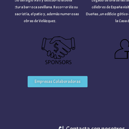
Edificio del siglo XVII y descubrid la bella
Legado de una de las famili
quitectura barroca sevillana. Recorreréis su
célebres de España visitando
esia y sacristía, el patio y, además numerosas
Dueñas.,un edificio gótico-mu
obras de Velázquez.
la Casa de Al
Empresas Colaboradoras
Contacta con nosotros