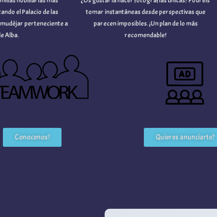
as nobiliarias más
¿Os gustaría hacer fotografías únicas? Podréis
 el Palacio de las
tomar instantáneas desde perspectivas que
déjar perteneciente a
parecen imposibles. ¡Un plan de lo más
ba.
recomendable!
Conocenos!
Quieres anunciarte?