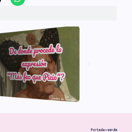
Portada
»
verde