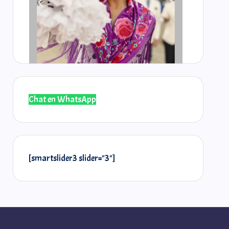
Chat en WhatsApp
@laselos
@r
[smartslider3 slider="3"]