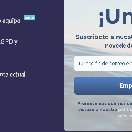
¡U
Nuevo
o equipo
Suscribete a nues
(RGPD y
novedade
ntelectual
¡Prometemos que nunca 
vistazo a nuestra
políti
más i