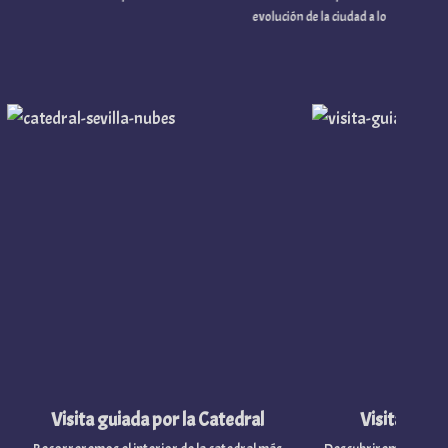
evolución de la ciudad a lo largo de los siglos.
Visita guiada por la Catedral
Visita guiada p