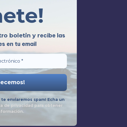
nete!
recibe las
tro boletin y
s en tu email
te enviaremos spam! Echa un
ca de privacidad
para obtener
nformación.