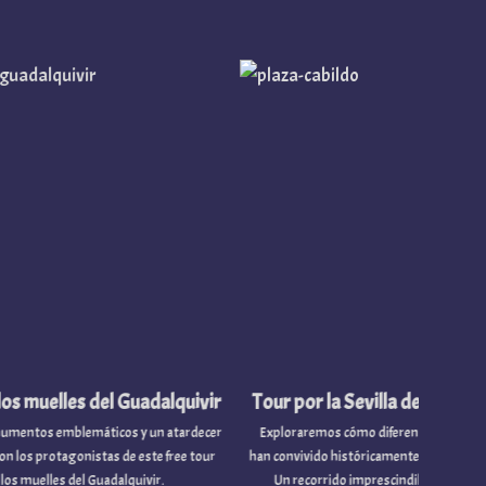
es del Guadalquivir
Tour por la Sevilla de las tres culturas
lemáticos y un atardecer
Exploraremos cómo diferentes etnias y religiones
gonistas de este free tour
han convivido históricamente en la capital hispalense.
del Guadalquivir.
Un recorrido imprescindible para entender la