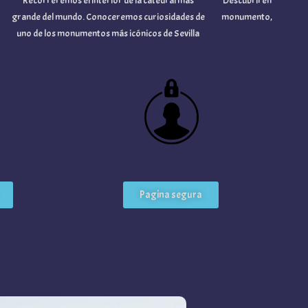
Recorreremos el interior de la catedral más
Descubriremos la fusión de
grande del mundo. Conoceremos curiosidades de
monumento, uno de los más
uno de los monumentos más icónicos de Sevilla
andal
Pagina segura