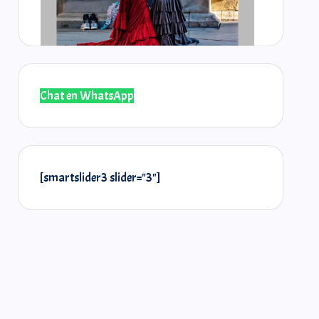
Chat en WhatsApp
@laselos
@r
[smartslider3 slider="3"]