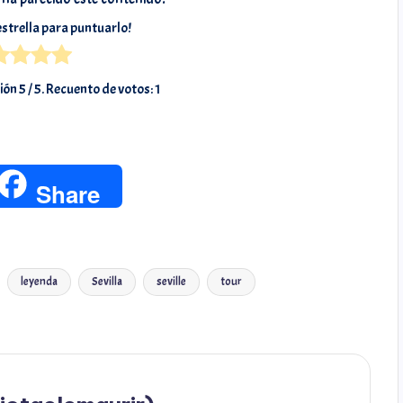
 estrella para puntuarlo!
ión
5
/ 5. Recuento de votos:
1
T
X
C
Share
h
o
r
m
leyenda
Sevilla
seville
tour
e
p
a
a
d
r