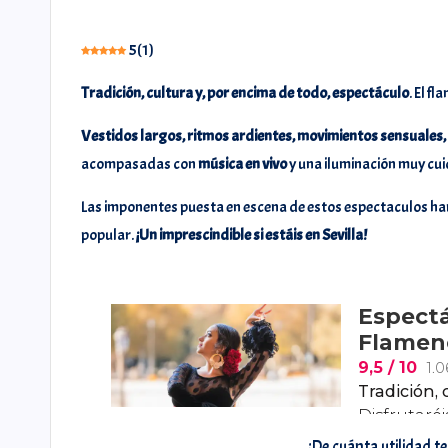
5
(
1
)
Tradición, cultura y, por encima de todo, espectáculo
. El f
Vestidos largos, ritmos ardientes, movimientos sensuales
acompasadas con
música en vivo
y una iluminación muy cu
@ramosiphone10
@mi
Las imponentes puesta en escena de estos espectaculos har
popular.
¡Un imprescindible si estáis en Sevilla!
¿De cuánta utilidad t