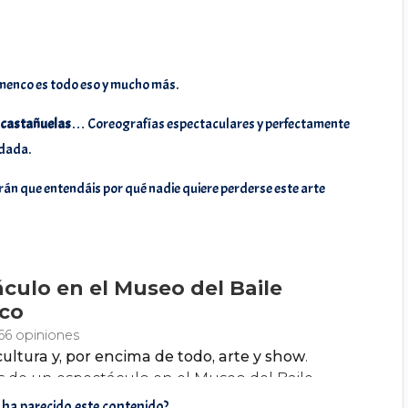
lamenco es todo eso y mucho más.
, castañuelas
… Coreografías espectaculares y perfectamente
idada.
rymiarrow
@carmensta.cruz
án que entendáis por qué nadie quiere perderse este arte
e ha parecido este contenido?