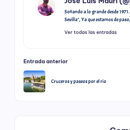
Jose Luis Mauri (@
o
r
p
n
e
Soñando a lo grande desde 1971. 
Sevilla", Ya que estamos de paso
k
p
k
s
Ver todas las entradas
t
Entrada anterior
Cruceros y paseos por el rio