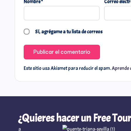
Nombre
*
Correo elect
Sí, agrégame a tu lista de correos
Este sitio usa Akismet para reducir el spam.
Aprende c
Quieres hacer un Free Tour 
¿Quieres hacer un Free Tour