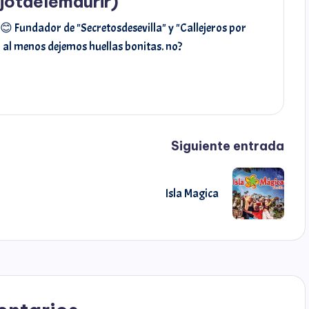
jotaelemaurir)
s
t
😊 Fundador de "Secretosdesevilla" y "Callejeros por
, al menos dejemos huellas bonitas. no?
i
r
Siguiente entrada
Isla Magica