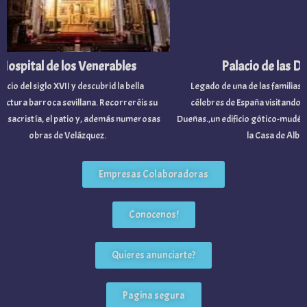
ospital de los Venerables
Palacio de las Du
cio del siglo XVII y descubrid la bella
Legado de una de las familias no
tura barroca sevillana. Recorreréis su
célebres de España visitando el P
 sacristía, el patio y, además numerosas
Dueñas.,un edificio gótico-mudéjar
obras de Velázquez.
la Casa de Alba.
Empresas Colaboradoras
Conocenos!
Quieres anunciarte?
Pagina segura