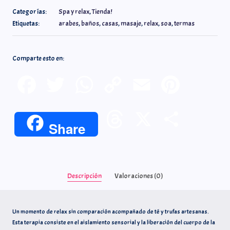
Categorías:
Spa y relax
,
Tienda!
Etiquetas:
arabes
,
baños
,
casas
,
masaje
,
relax
,
soa
,
termas
Comparte esto en:
F
T
W
C
E
P
a
w
h
o
m
i
T
X
C
Share
c
i
a
p
a
n
h
o
e
t
t
y
i
t
r
m
Descripción
Valoraciones (0)
b
t
s
L
l
e
e
p
o
e
A
i
r
Un momento de relax sin comparación acompañado de té y trufas artesanas.
a
a
Esta terapia consiste en el aislamiento sensorial y la liberación del cuerpo de la