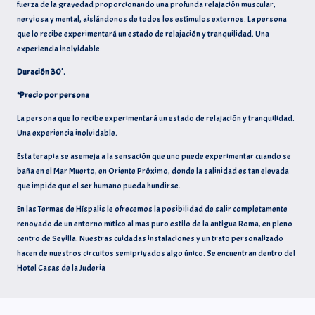
o
r
p
n
e
fuerza de la gravedad proporcionando una profunda relajación muscular,
d
r
nerviosa y mental, aislándonos de todos los estímulos externos. La persona
que lo recibe experimentará un estado de relajación y tranquilidad. Una
k
p
k
s
experiencia inolvidable.
s
t
t
Duración 30′.
i
*Precio por persona
r
La persona que lo recibe experimentará un estado de relajación y tranquilidad.
Una experiencia inolvidable.
Esta terapia se asemeja a la sensación que uno puede experimentar cuando se
baña en el Mar Muerto, en Oriente Próximo, donde la salinidad es tan elevada
que impide que el ser humano pueda hundirse.
En las Termas de Híspalis le ofrecemos la posibilidad de salir completamente
renovado de un entorno mítico al mas puro estilo de la antigua Roma, en pleno
centro de Sevilla. Nuestras cuidadas instalaciones y un trato personalizado
hacen de nuestros circuitos semiprivados algo único. Se encuentran dentro del
Hotel Casas de la Juderia