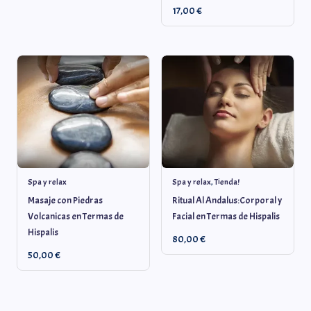
17,00
€
Spa y relax
Spa y relax
,
Tienda!
Masaje con Piedras
Ritual Al Andalus:Corporal y
Volcanicas en Termas de
Facial en Termas de Hispalis
Hispalis
80,00
€
50,00
€