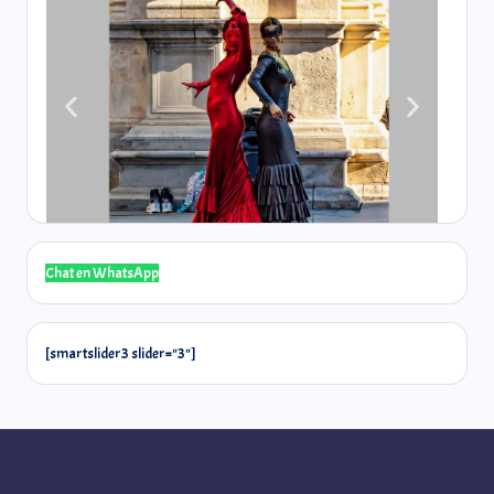
Chat en WhatsApp
@laselos
[smartslider3 slider="3"]
Quieres hacer un Free Tour con