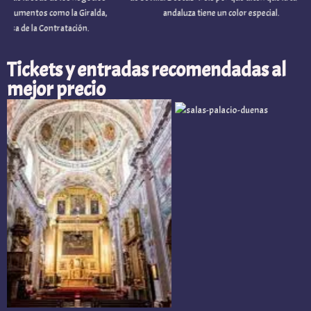
como la Giralda,
andaluza tiene un color especial.
la
 Contratación.
Or
Tickets y entradas recomendadas al
mejor precio