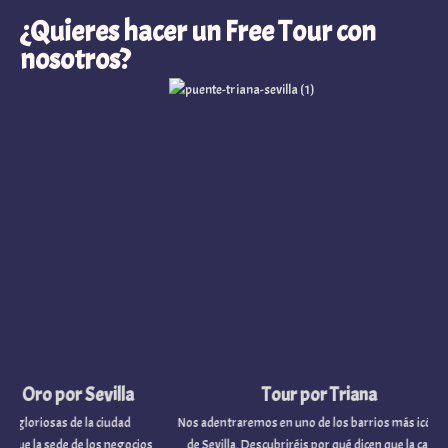
nosotros?
¿Quieres hacer un Free Tour con
nosotros?
or Sevilla
Tour por Triana
s de la ciudad
Nos adentraremos en uno de los barrios más icónicos
V
de de los negocios
de Sevilla. Descubriréis por qué dicen que la capital
ilu