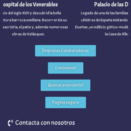
pital de los Venerables
Palacio de las Dueñ
io del siglo XVII y descubrid la bella
Legado de una de las familias nobi
ura barroca sevillana. Recorreréis su
célebres de España visitando el Pal
sacristía, el patio y, además numerosas
Dueñas.,un edificio gótico-mudéjar p
obras de Velázquez.
la Casa de Alba.
Empresas Colaboradoras
Conocenos!
Quieres anunciarte?
Pagina segura
Contacta con nosotros