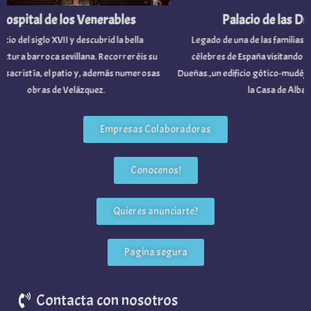
spital de los Venerables
Palacio de las Due
cio del siglo XVII y descubrid la bella
Legado de una de las familias no
tura barroca sevillana. Recorreréis su
célebres de España visitando el P
 sacristía, el patio y, además numerosas
Dueñas.,un edificio gótico-mudéjar
obras de Velázquez.
la Casa de Alba.
Empresas Colaboradoras
Conocenos!
Quieres anunciarte?
Pagina segura
Contacta con nosotros