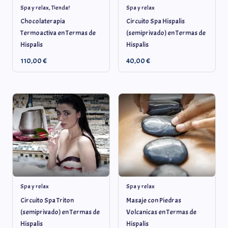
Spa y relax
,
Tienda!
Spa y relax
Chocolaterapia
Circuito Spa Hispalis
Termoactiva en Termas de
(semiprivado) en Termas de
Hispalis
Hispalis
110,00
€
40,00
€
Spa y relax
Spa y relax
Circuito Spa Triton
Masaje con Piedras
(semiprivado) en Termas de
Volcanicas en Termas de
Hispalis
Hispalis