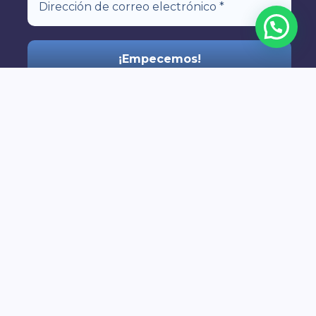
¡Prometemos que nunca te enviaremos
spam! Echa un vistazo a nuestra
política de
privacidad
para obtener más información.
Copyright © 2026 Callejeros por Sevilla | Creado por @jotaelemaurir
Quieres hacer un Free Tour con
nosotros?