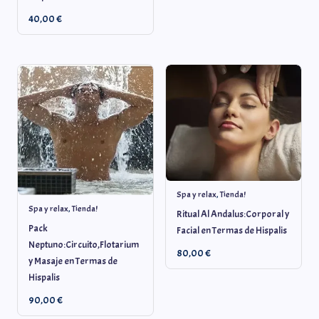
40,00
€
Spa y relax
,
Tienda!
Spa y relax
,
Tienda!
Ritual Al Andalus:Corporal y
Pack
Facial en Termas de Hispalis
Neptuno:Circuito,Flotarium
80,00
€
y Masaje en Termas de
Hispalis
90,00
€