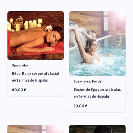
Spa y relax
Ritual Relax corporal y facial
en Termas de Hispalis
Spa y relax
,
Tienda!
Sesion de Spa con te y trufas
80,00
€
en Termas de Hispalis
20,00
€