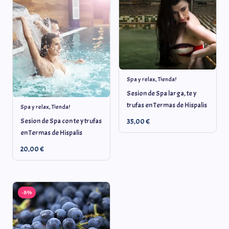
Spa y relax
,
Tienda!
Sesion de Spa larga, te y
trufas en Termas de Hispalis
Spa y relax
,
Tienda!
Sesion de Spa con te y trufas
35,00
€
en Termas de Hispalis
20,00
€
-8%