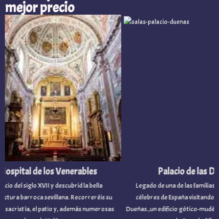
mejor precio
spital de los Venerables
Palacio de las Due
cio del siglo XVII y descubrid la bella
Legado de una de las familias nob
tura barroca sevillana. Recorreréis su
célebres de España visitando el P
 sacristía, el patio y, además numerosas
Dueñas.,un edificio gótico-mudéjar 