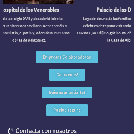
ospital de los Venerables
Palacio de las Du
cio del siglo XVII y descubrid la bella
Legado de una de las familias no
tura barroca sevillana. Recorreréis su
célebres de España visitando el P
 sacristía, el patio y, además numerosas
Dueñas.,un edificio gótico-mudéjar
obras de Velázquez.
la Casa de Alba.
Empresas Colaboradoras
Conocenos!
Quieres anunciarte?
Pagina segura
Contacta con nosotros