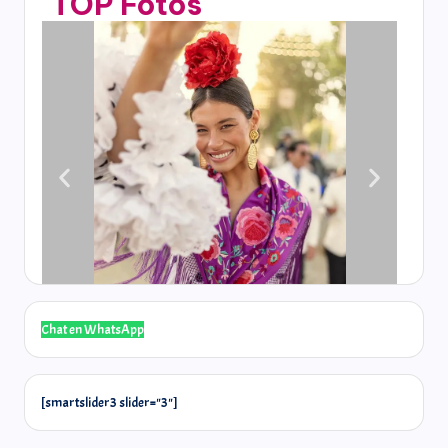
TOP Fotos
Chat en WhatsApp
@carmensta.cruz
[smartslider3 slider="3"]