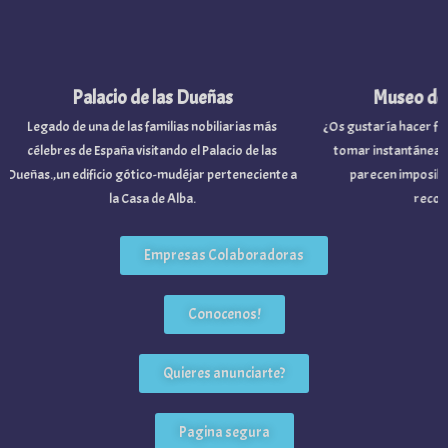
Palacio de las Dueñas
Museo de l
Legado de una de las familias nobiliarias más
¿Os gustaría hacer fot
célebres de España visitando el Palacio de las
tomar instantáneas d
Dueñas.,un edificio gótico-mudéjar perteneciente a
parecen imposibles
la Casa de Alba.
recome
Empresas Colaboradoras
Conocenos!
Quieres anunciarte?
Pagina segura