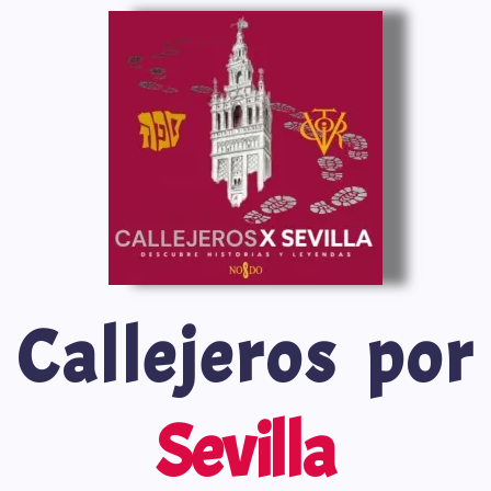
Saltar
al
contenido
Callejeros por
Sevilla