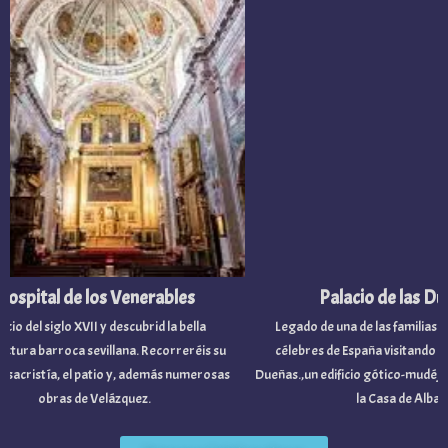
ospital de los Venerables
Palacio de las Du
cio del siglo XVII y descubrid la bella
Legado de una de las familias no
ctura barroca sevillana. Recorreréis su
célebres de España visitando el P
y sacristía, el patio y, además numerosas
Dueñas.,un edificio gótico-mudéjar
obras de Velázquez.
la Casa de Alba.