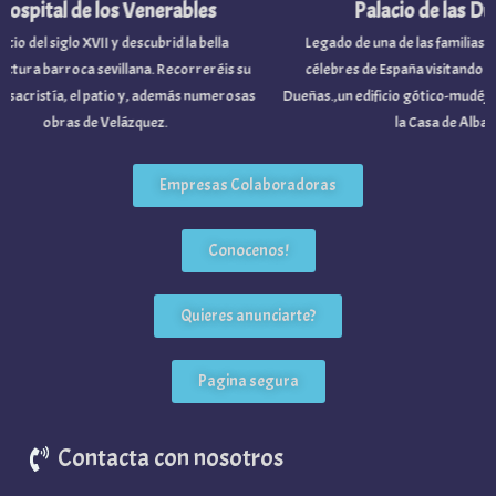
ospital de los Venerables
Palacio de las Du
cio del siglo XVII y descubrid la bella
Legado de una de las familias no
ctura barroca sevillana. Recorreréis su
célebres de España visitando el P
y sacristía, el patio y, además numerosas
Dueñas.,un edificio gótico-mudéjar
obras de Velázquez.
la Casa de Alba.
Empresas Colaboradoras
Conocenos!
Quieres anunciarte?
Pagina segura
Contacta con nosotros