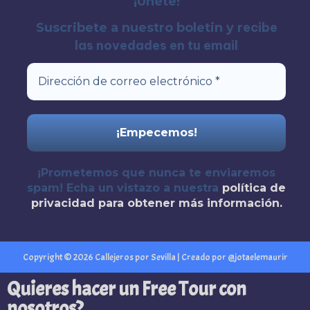
¡Unete!
recibe
Suscribete a nuestro boletin y
las novedades en tu email
¡Prometemos que nunca te enviaremos
spam! Echa un vistazo a nuestra
política de
privacidad
para obtener más información.
Copyright © 2026 Callejeros por Sevilla | Creado por @jotaelemaurir
Quieres hacer un Free Tour con
nosotros?