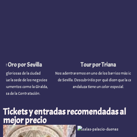
or Sevilla
Tour por Triana
 de la ciudad
Nos adentraremos en uno de los barrios más icónicos
V
de de los negocios
de Sevilla. Descubriréis por qué dicen que la capital
ilu
como la Giralda,
andaluza tiene un color especial.
la
 Contratación.
Or
Tickets y entradas recomendadas al
mejor precio