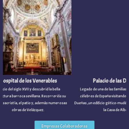
pital de los Venerables
Palacio de las Dueñ
io del siglo XVII y descubrid la bella
Legado de una de las familias nobi
ura barroca sevillana. Recorreréis su
célebres de España visitando el Pal
sacristía, el patio y, además numerosas
Dueñas.,un edificio gótico-mudéjar p
obras de Velázquez.
la Casa de Alba.
Empresas Colaboradoras