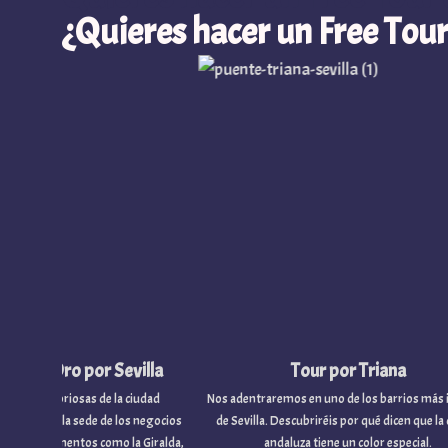
¿Quieres hacer un Free Tour
Oro por Sevilla
Tour por Triana
oriosas de la ciudad
Nos adentraremos en uno de los barrios más icónicos
e la sede de los negocios
de Sevilla. Descubriréis por qué dicen que la capital
entos como la Giralda,
andaluza tiene un color especial.