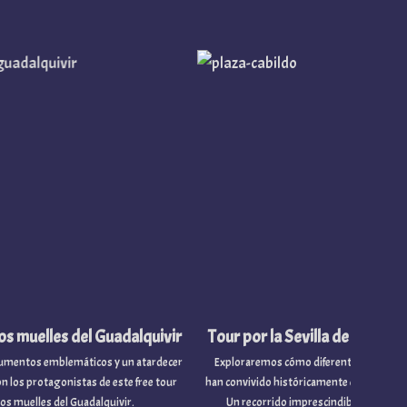
les del Guadalquivir
Tour por la Sevilla de las tres culturas
blemáticos y un atardecer
Exploraremos cómo diferentes etnias y religiones
agonistas de este free tour
han convivido históricamente en la capital hispalense
 del Guadalquivir.
Un recorrido imprescindible para entender la