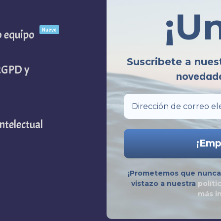
¡U
Nuevo
o equipo
Suscribete a nues
(RGPD y
novedade
ntelectual
¡Prometemos que nunca 
vistazo a nuestra
políti
más i