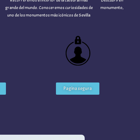
Recorreremos el interior de la catedral más
Descubriremos la fusión d
grande del mundo. Conoceremos curiosidades de
monumento, uno de los más
uno de los monumentos más icónicos de Sevilla
andal
Pagina segura