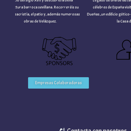
Edificio del siglo XVII y descubrid la bella
Legado de una de las famili
quitectura barroca sevillana. Recorreréis su
célebres de España visitand
esia y sacristía, el patio y, además numerosas
Dueñas.,un edificio gótico-mu
obras de Velázquez.
la Casa de A
Empresas Colaboradoras
Contacta con nosotros