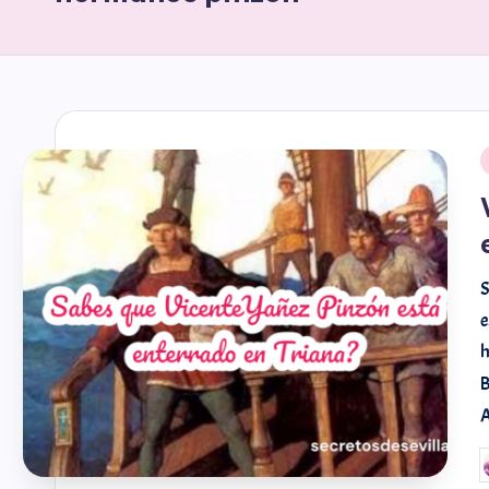
S
e
h
B