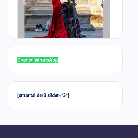
Chat en WhatsApp
@laselos
@r
[smartslider3 slider="3"]