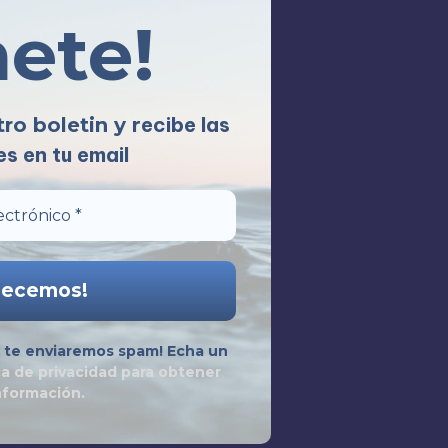
nete!
recibe las
tro boletin y
s en tu email
te enviaremos spam! Echa un
ca de privacidad
para obtener
nformación.