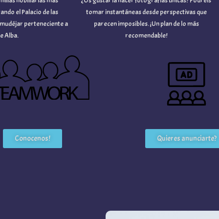
as nobiliarias más
¿Os gustaría hacer fotografías únicas? Podréis
o el Palacio de las
tomar instantáneas desde perspectivas que
déjar perteneciente a
parecen imposibles. ¡Un plan de lo más
lba.
recomendable!
Conocenos!
Quieres anunciarte?