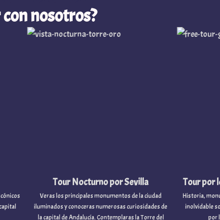
 con nosotros?
Tour Nocturno por Sevilla
Tour por los muel
Veras los principales monumentos de la ciudad
Historia, monumentos em
iluminados y conoceras numerosas curiosidades de
inolvidable son los prot
la capital de Andalucía. Contemplaras la Torre del
por los muelles