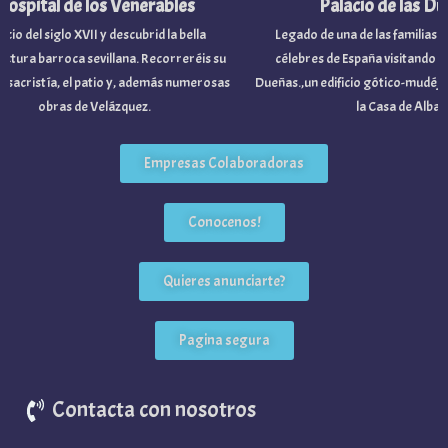
spital de los Venerables
Palacio de las Due
cio del siglo XVII y descubrid la bella
Legado de una de las familias nob
tura barroca sevillana. Recorreréis su
célebres de España visitando el P
 sacristía, el patio y, además numerosas
Dueñas.,un edificio gótico-mudéjar 
obras de Velázquez.
la Casa de Alba.
Empresas Colaboradoras
Conocenos!
Quieres anunciarte?
Pagina segura
Contacta con nosotros