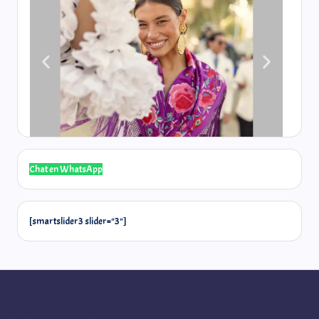
Chat en WhatsApp
[smartslider3 slider="3"]
Quieres hacer un Free Tour con
nosotros?