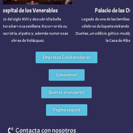
spital de los Venerables
Palacio de las Due
cio del siglo XVII y descubrid la bella
Legado de una de las familias nob
tura barroca sevillana. Recorreréis su
célebres de España visitando el P
 sacristía, el patio y, además numerosas
Dueñas.,un edificio gótico-mudéjar 
obras de Velázquez.
la Casa de Alba.
Empresas Colaboradoras
Conocenos!
Quieres anunciarte?
Pagina segura
Contacta con nosotros