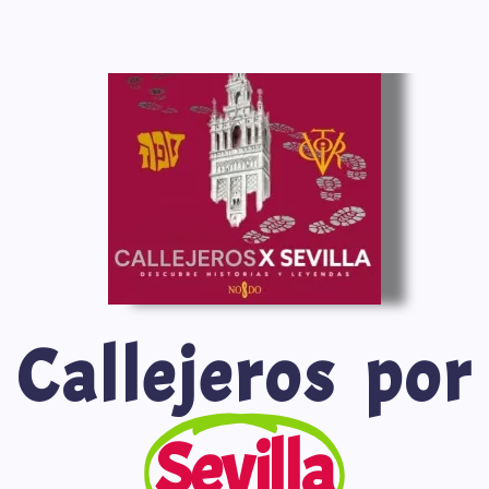
Saltar
al
contenido
Callejeros por
Sevilla