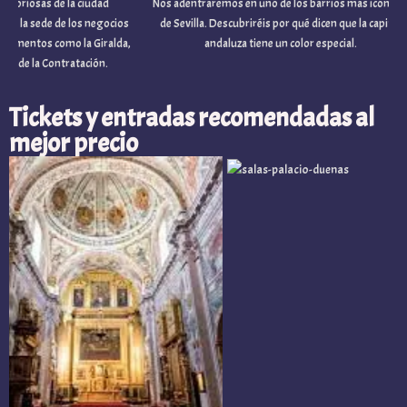
 sede de los negocios
de Sevilla. Descubriréis por qué dicen que la capital
i
s como la Giralda,
andaluza tiene un color especial.
la Contratación.
Tickets y entradas recomendadas al
mejor precio