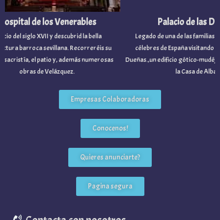
spital de los Venerables
Palacio de las Due
cio del siglo XVII y descubrid la bella
Legado de una de las familias nob
tura barroca sevillana. Recorreréis su
célebres de España visitando el Pa
 sacristía, el patio y, además numerosas
Dueñas.,un edificio gótico-mudéjar 
obras de Velázquez.
la Casa de Alba.
Empresas Colaboradoras
Conocenos!
Quieres anunciarte?
Pagina segura
Contacta con nosotros