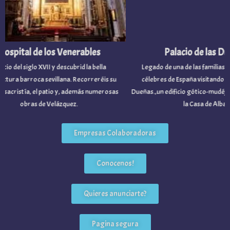
spital de los Venerables
Palacio de las Due
cio del siglo XVII y descubrid la bella
Legado de una de las familias nob
tura barroca sevillana. Recorreréis su
célebres de España visitando el P
 sacristía, el patio y, además numerosas
Dueñas.,un edificio gótico-mudéjar 
obras de Velázquez.
la Casa de Alba.
Empresas Colaboradoras
Conocenos!
Quieres anunciarte?
Pagina segura