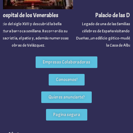
ospital de los Venerables
Palacio de las Du
icio del siglo XVII y descubrid la bella
Legado de una de las familias no
ctura barroca sevillana. Recorreréis su
célebres de España visitando el P
y sacristía, el patio y, además numerosas
Dueñas.,un edificio gótico-mudéjar
obras de Velázquez.
la Casa de Alba.
Empresas Colaboradoras
Conocenos!
Quieres anunciarte?
Pagina segura