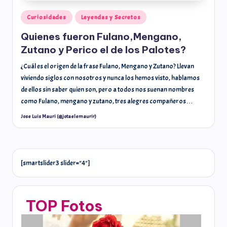
Curiosidades
Leyendas y Secretos
Quienes fueron Fulano,Mengano,
Zutano y Perico el de los Palotes?
¿Cuál es el origen de la frase Fulano, Mengano y Zutano? Llevan
viviendo siglos con nosotros y nunca los hemos visto, hablamos
de ellos sin saber quien son, pero a todos nos suenan nombres
como Fulano, mengano y zutano, tres alegres compañeros…
Jose Luis Mauri (@jotaelemaurir)
[smartslider3 slider="4"]
TOP Fotos