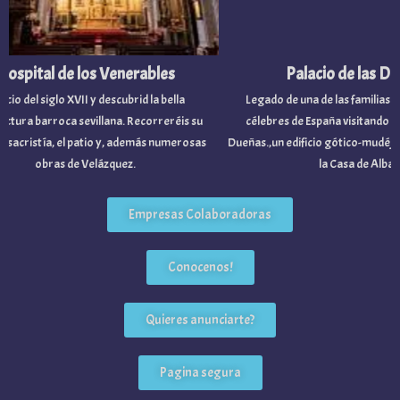
spital de los Venerables
Palacio de las Due
cio del siglo XVII y descubrid la bella
Legado de una de las familias nob
tura barroca sevillana. Recorreréis su
célebres de España visitando el P
 sacristía, el patio y, además numerosas
Dueñas.,un edificio gótico-mudéjar 
obras de Velázquez.
la Casa de Alba.
Empresas Colaboradoras
Conocenos!
Quieres anunciarte?
Pagina segura