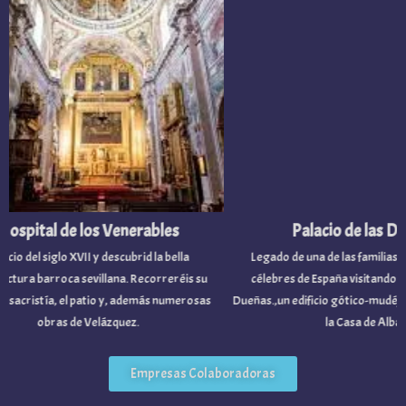
pital de los Venerables
Palacio de las Dueñ
o del siglo XVII y descubrid la bella
Legado de una de las familias nobi
ura barroca sevillana. Recorreréis su
célebres de España visitando el Pal
sacristía, el patio y, además numerosas
Dueñas.,un edificio gótico-mudéjar p
obras de Velázquez.
la Casa de Alba.
Empresas Colaboradoras