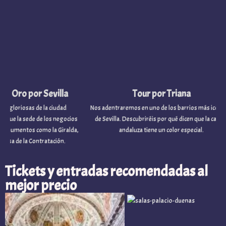
or Sevilla
Tour por Triana
 de la ciudad
Nos adentraremos en uno de los barrios más icónicos
Ve
de de los negocios
de Sevilla. Descubriréis por qué dicen que la capital
ilum
como la Giralda,
andaluza tiene un color especial.
la 
Contratación.
Or
Tickets y entradas recomendadas al
mejor precio