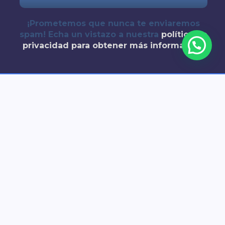
¡Prometemos que nunca te enviaremos
spam! Echa un vistazo a nuestra
política de
privacidad
para obtener más información.
Copyright © 2026 Callejeros por Sevilla | Creado por @jotaelemaurir
Quieres hacer un Free Tour con
nosotros?