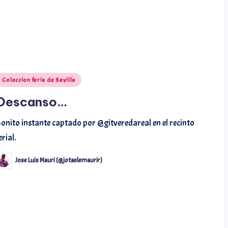
Coleccion feria de Sevilla
Descanso…
onito instante captado por @gitveredareal en el recinto
erial.
Jose Luis Mauri (@jotaelemaurir)