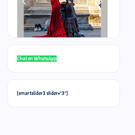
Chat en WhatsApp
@laselos
@r
[smartslider3 slider="3"]