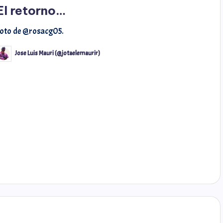
El retorno…
oto de @rosacg05.
Jose Luis Mauri (@jotaelemaurir)