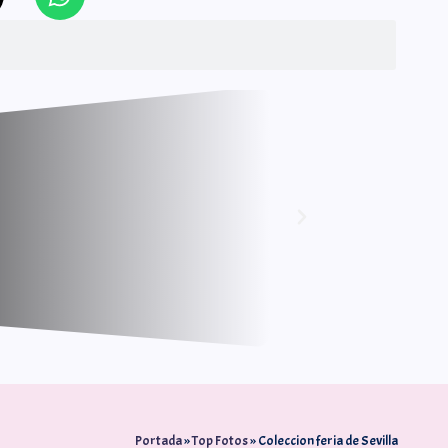
Portada
»
Top Fotos
»
Coleccion feria de Sevilla