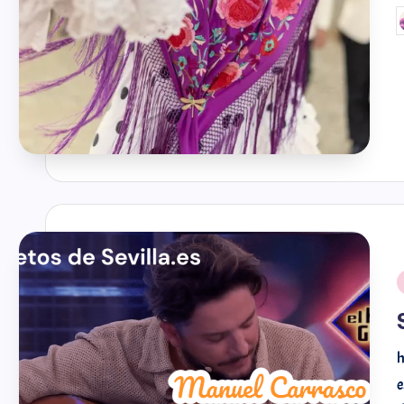
@ramosiphone10
@mi
h
e