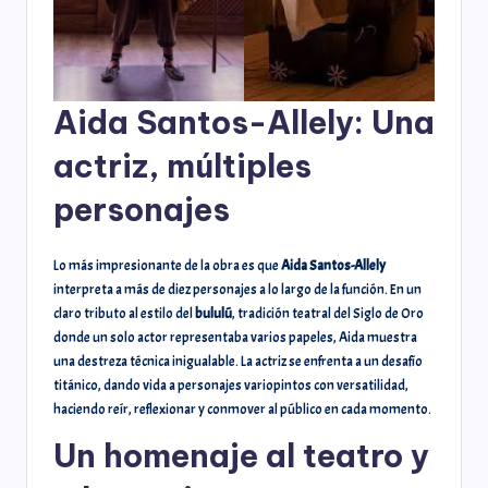
Aida Santos-Allely: Una
actriz, múltiples
personajes
Lo más impresionante de la obra es que
Aida Santos-Allely
interpreta a más de diez personajes a lo largo de la función. En un
claro tributo al estilo del
bululú
, tradición teatral del Siglo de Oro
donde un solo actor representaba varios papeles, Aida muestra
una destreza técnica inigualable. La actriz se enfrenta a un desafío
titánico, dando vida a personajes variopintos con versatilidad,
haciendo reír, reflexionar y conmover al público en cada momento.
Un homenaje al teatro y