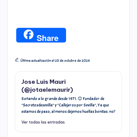
F
T
W
C
E
P
a
w
h
o
m
i
T
X
C
Share
c
i
a
p
a
n
h
o
e
t
t
y
i
t
Última actualización el 23 de octubre de 2024
r
m
b
t
s
L
l
e
e
p
Jose Luis Mauri
o
e
A
i
r
(@jotaelemaurir)
a
a
Soñando a lo grande desde 1971. 😊 Fundador de
o
r
p
n
e
"Secretosdesevilla" y "Callejeros por Sevilla", Ya que
d
r
estamos de paso, al menos dejemos huellas bonitas. no?
k
p
k
s
s
t
Ver todas las entradas
t
i