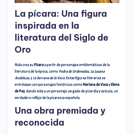
La pícara: Una figura
inspirada en la
literatura del Siglo de
Oro
Aida crea su
Pícara
a partir de personajes emblemáticos de la
literatura de la época, como
Pedro de Urdemalas
,
La Lozana
Andaluza
, y
La Serrana de la Vera
. Estas figuras literarias se
entrelazan con personajes históricos como
Mariana de Vaca
y
Elena
de Paz
, dando vida a un personaje cargado de picardía y astucia, un
verdadero reflejo de la picaresca española.
Una obra premiada y
reconocida