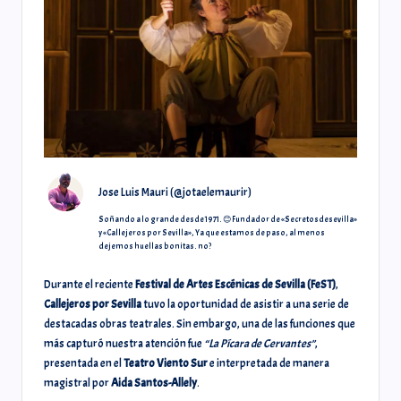
Jose Luis Mauri (@jotaelemaurir)
Soñando a lo grande desde 1971. 😊 Fundador de «Secretosdesevilla»
y «Callejeros por Sevilla», Ya que estamos de paso, al menos
dejemos huellas bonitas. no?
Durante el reciente
Festival de Artes Escénicas de Sevilla (FeST)
,
Callejeros por Sevilla
tuvo la oportunidad de asistir a una serie de
destacadas obras teatrales. Sin embargo, una de las funciones que
más capturó nuestra atención fue
“La Pícara de Cervantes”
,
presentada en el
Teatro Viento Sur
e interpretada de manera
magistral por
Aida Santos-Allely
.