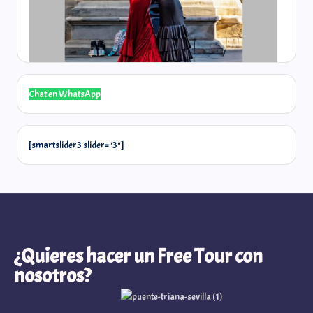
Chat en WhatsApp
@laselos
[smartslider3 slider="3"]
Quieres hacer un Free Tour con
nosotros?
¿Quieres hacer un Free Tour con
nosotros?