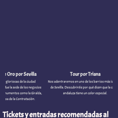
or Sevilla
Tour por Triana
 de la ciudad
Nos adentraremos en uno de los barrios más icónicos
V
de de los negocios
de Sevilla. Descubriréis por qué dicen que la capital
ilu
como la Giralda,
andaluza tiene un color especial.
la
 Contratación.
Or
Tickets y entradas recomendadas al