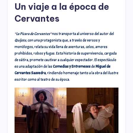
Un viaje a la época de
Cervantes
“La Pícara de Cervantes”
nos transporta al universo del autor del
Quijote
, con una protagonista que, a través de versos y
monólogos, relata su vida llena de aventuras, celos, amores
prohibidos, robos y fugas. Esta historia de supervivencia, cargada
de sátira, promete cautivar a cualquier espectador. El espectáculo
es una adaptación de las
Comedias y Entremeses
de
Miguel de
Cervantes Saavedra
, rindiendo homenaje tanto a la obra del ilustre
escritor como al teatro de su época.