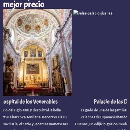
mejor precio
pital de los Venerables
Palacio de las Dueñ
io del siglo XVII y descubrid la bella
Legado de una de las familias nobi
ura barroca sevillana. Recorreréis su
célebres de España visitando el Pal
sacristía, el patio y, además numerosas
Dueñas.,un edificio gótico-mudéjar p