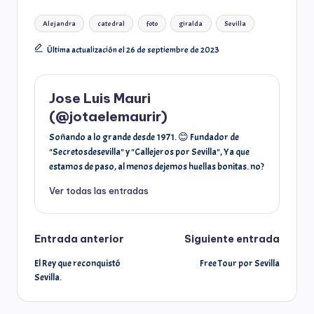
e
t
t
y
i
t
r
m
Alejandra
catedral
foto
giralda
Sevilla
b
t
s
L
l
e
Última actualización el 26 de septiembre de 2023
e
p
o
e
A
i
r
a
a
Jose Luis Mauri
o
r
p
n
e
(@jotaelemaurir)
d
r
Soñando a lo grande desde 1971. 😊 Fundador de
k
p
k
s
"Secretosdesevilla" y "Callejeros por Sevilla", Ya que
s
t
estamos de paso, al menos dejemos huellas bonitas. no?
t
i
Ver todas las entradas
r
Entrada anterior
Siguiente entrada
El Rey que reconquistó
Free Tour por Sevilla
Sevilla.