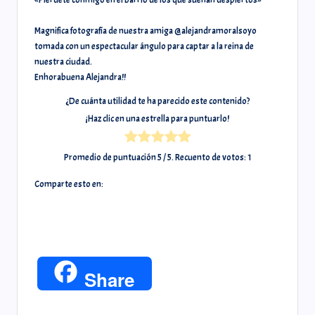
«Piérdete conmigo en el barrio de los que sueñan despiertos»
Magnifica fotografía de nuestra amiga @alejandramoralsoyo
tomada con un espectacular ángulo para captar a la reina de
nuestra ciudad.
Enhorabuena Alejandra!!
¿De cuánta utilidad te ha parecido este contenido?
¡Haz clic en una estrella para puntuarlo!
Promedio de puntuación
5
/ 5. Recuento de votos:
1
Comparte esto en:
F
T
W
C
E
P
a
w
h
o
m
i
T
X
C
Share
c
i
a
p
a
n
h
o