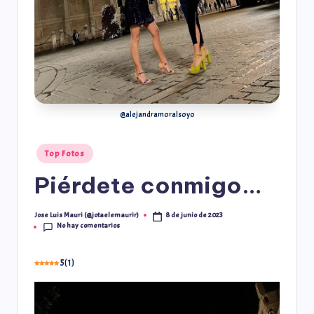
@alejandramoralsoyo
Top Fotos
Piérdete conmigo…
8 de junio de 2023
Jose Luis Mauri (@jotaelemaurir)
No hay comentarios
5
(
1
)