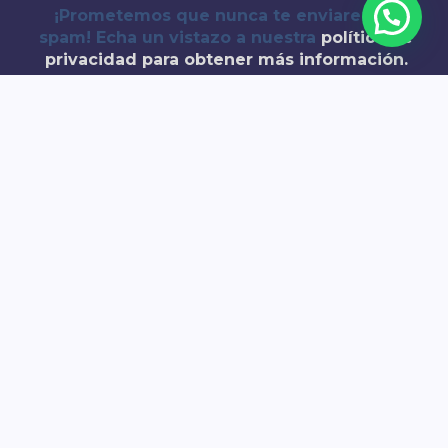
¡Prometemos que nunca te enviaremos
spam! Echa un vistazo a nuestra
política de
privacidad
para obtener más información.
Copyright © 2026 Callejeros por Sevilla | Creado por @jotaelemaurir
Quieres hacer un Free Tour con
nosotros?