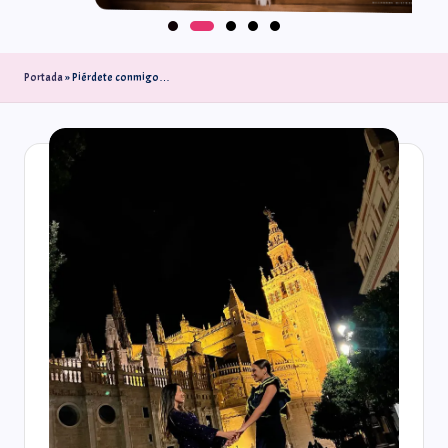
Portada
»
Piérdete conmigo…