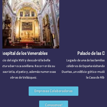
spital de los Venerables
Palacio de las Due
cio del siglo XVII y descubrid la bella
Legado de una de las familias nob
tura barroca sevillana. Recorreréis su
célebres de España visitando el Pa
 sacristía, el patio y, además numerosas
Dueñas.,un edificio gótico-mudéjar 
obras de Velázquez.
la Casa de Alba.
Empresas Colaboradoras
Conocenos!