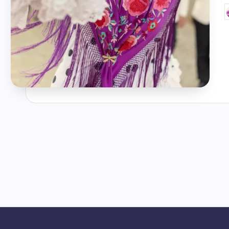
@ramosiphone10
@mi
Quieres hacer un Free Tour 