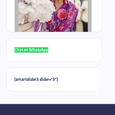
Chat en WhatsApp
@laselos
@r
[smartslider3 slider="3"]