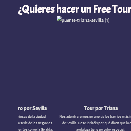
¿Quieres hacer un Free Tour
o por Sevilla
Tour por Triana
sas de la ciudad
Nos adentraremos en uno de los barrios más icónicos
 sede de los negocios
de Sevilla. Descubriréis por qué dicen que la capital
i
os como la Giralda,
andaluza tiene un color especial.