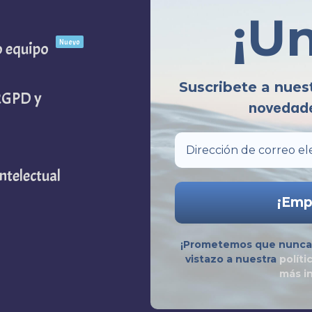
¡U
Nuevo
o equipo
Suscribete a nues
(RGPD y
novedade
ntelectual
¡Prometemos que nunca 
vistazo a nuestra
políti
más i