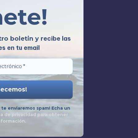
nete!
recibe las
tro boletin y
s en tu email
te enviaremos spam! Echa un
ca de privacidad
para obtener
nformación.