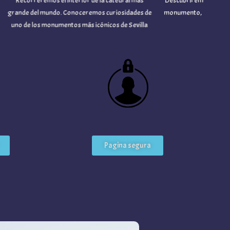
Recorreremos el interior de la catedral más
Descubriremos la fusión de
rande del mundo. Conoceremos curiosidades de
monumento, uno de los más 
uno de los monumentos más icónicos de Sevilla
andalu
Pagina segura