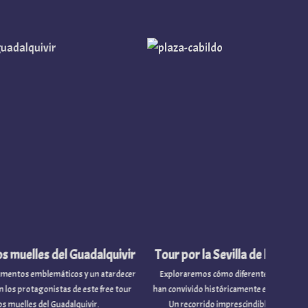
 del Guadalquivir
Tour por la Sevilla de las tres culturas
máticos y un atardecer
Exploraremos cómo diferentes etnias y religiones
istas de este free tour
han convivido históricamente en la capital hispalense.
 Guadalquivir.
Un recorrido imprescindible para entender la