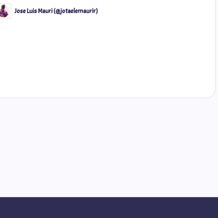
Jose Luis Mauri (@jotaelemaurir)
rymiarrow
@carmensta.cruz
con nosotros?