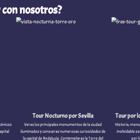
 con nosotros?
Tour Nocturno por Sevilla
Tour por los muelles
Veras los principales monumentos de la ciudad
Historia, monumentos emble
luminados y conoceras numerosas curiosidades de
inolvidable son los protagon
la capital de Andalucía. Contemplaras la Torre del
por los muelles del