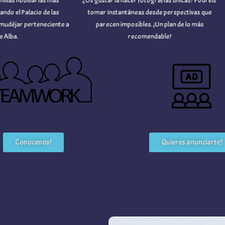
s nobiliarias más
¿Os gustaría hacer fotografías únicas? Podréis
 el Palacio de las
tomar instantáneas desde perspectivas que
g
éjar perteneciente a
parecen imposibles. ¡Un plan de lo más
ba.
recomendable!
Conocenos!
Quieres anunciarte?