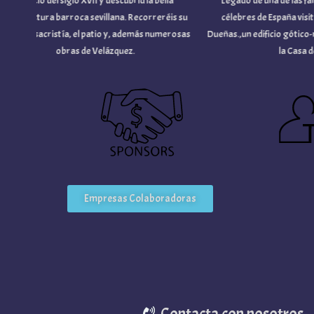
Edificio del siglo XVII y descubrid la bella
Legado de una de las familia
uitectura barroca sevillana. Recorreréis su
célebres de España visitando
sia y sacristía, el patio y, además numerosas
Dueñas.,un edificio gótico-mud
obras de Velázquez.
la Casa de Al
Empresas Colaboradoras
Contacta con nosotros