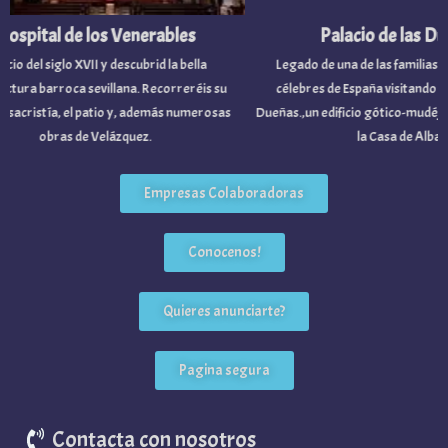
ospital de los Venerables
Palacio de las Due
cio del siglo XVII y descubrid la bella
Legado de una de las familias no
tura barroca sevillana. Recorreréis su
célebres de España visitando el P
 sacristía, el patio y, además numerosas
Dueñas.,un edificio gótico-mudéjar
obras de Velázquez.
la Casa de Alba.
Empresas Colaboradoras
Conocenos!
Quieres anunciarte?
Pagina segura
Contacta con nosotros