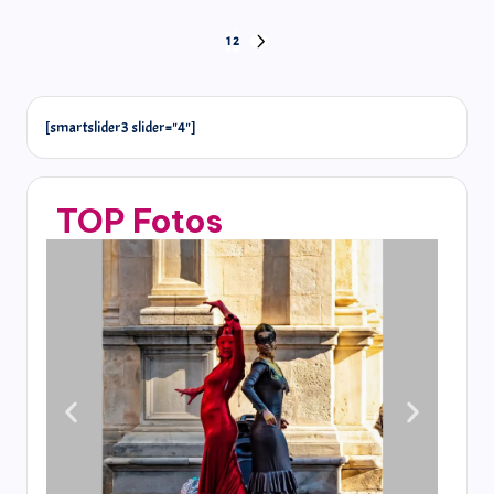
1
2
[smartslider3 slider="4"]
TOP Fotos