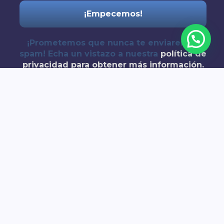
¡Prometemos que nunca te enviaremos
spam! Echa un vistazo a nuestra
política de
privacidad
para obtener más información.
Copyright © 2026 Callejeros por Sevilla | Creado por @jotaelemaurir
Quieres hacer un Free Tour con
nosotros?