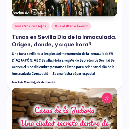
Nuestros consejos
Que visitar o hacer?
Tunas en Sevilla Dia de la Inmaculada.
Origen, donde, y a que hora?
Una tuna sevillana a los pies del monumento de la Inmaculada 📸
DÍAZ JAPÓN. ABC Sevilla ¡Hola amig@s de Secretos de Sevilla! Se
acerca el 8 de diciembre y estamos listos para celebrar el día de la
Inmaculada Concepción. ¡Es una fecha súper especial…
Jose Luis Mauri (@jotaelemaurir)