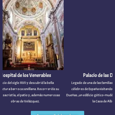
pital de los Venerables
Palacio de las Dueñ
o del siglo XVII y descubrid la bella
Legado de una de las familias nobi
ra barroca sevillana. Recorreréis su
célebres de España visitando el Pal
acristía, el patio y, además numerosas
Dueñas.,un edificio gótico-mudéjar p
obras de Velázquez.
la Casa de Alba.