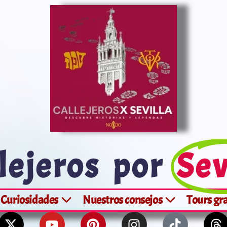
lejeros por
Sev
Curiosidades
Nuestros consejos
Tours gr