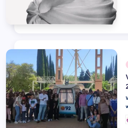
@ramosiphone10
@mi
V
w