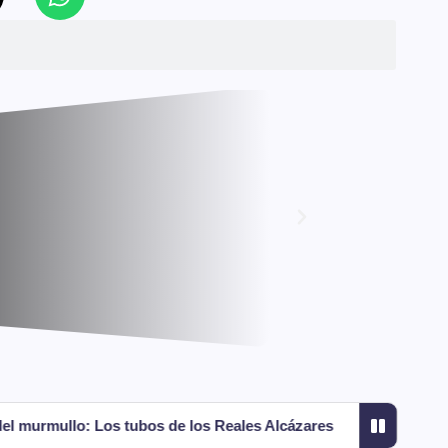
de los Reales Alcázares
El oscuro secreto que la Calle 