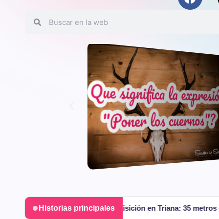
Historias principales
n de la Inquisición en Triana: 35 metros de «mal bajío», fantasm