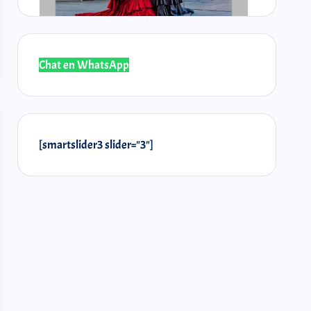
Chat en WhatsApp
@laselos
@r
[smartslider3 slider="3"]