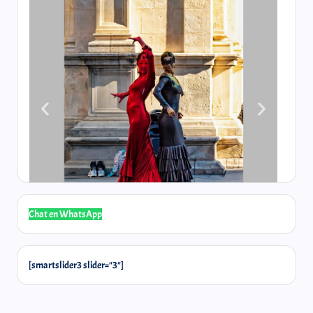
Chat en WhatsApp
@laselos
[smartslider3 slider="3"]