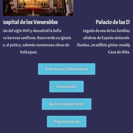
pital de los Venerables
Palacio de las Dueña
 del siglo XVII y descubrid la bella
Legado de una de las familias nobili
arroca sevillana. Recorreréis su iglesia
célebres de España visitando el Palac
 el patio y, además numerosas obras de
Dueñas.,un edificio gótico-mudéjar perte
Velázquez.
Casa de Alba.
Empresas Colaboradoras
Conocenos!
Quieres anunciarte?
Pagina segura