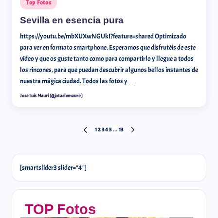
Top Fotos
Sevilla en esencia pura
https://youtu.be/mbXUXwNGUkI?feature=shared Optimizado
para ver en formato smartphone. Esperamos que disfrutéis de este
vídeo y que os guste tanto como para compartirlo y llegue a todos
los rincones, para que puedan descubrir algunos bellos instantes de
nuestra mágica ciudad. Todos las fotos y…
Jose Luis Mauri (@jotaelemaurir)
1
2
3
4
5
…
13
[smartslider3 slider="4"]
TOP Fotos