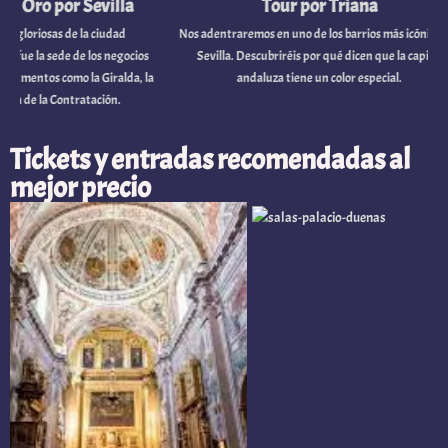
Sevilla
Tour por Triana
a ciudad
Nos adentraremos en uno de los barrios más icónicos de
Veras
 los negocios
Sevilla. Descubriréis por qué dicen que la capital
iluminad
a Giralda, la
andaluza tiene un color especial.
capital d
tación.
Ca
Tickets y entradas recomendadas al
mejor precio