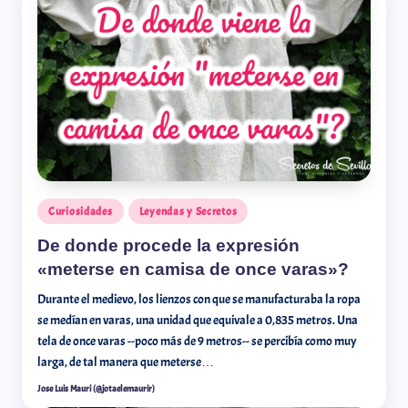
Curiosidades
Leyendas y Secretos
De donde procede la expresión
«meterse en camisa de once varas»?
Durante el medievo, los lienzos con que se manufacturaba la ropa
se medían en varas, una unidad que equivale a 0,835 metros. Una
tela de once varas --poco más de 9 metros-- se percibía como muy
larga, de tal manera que meterse…
Jose Luis Mauri (@jotaelemaurir)